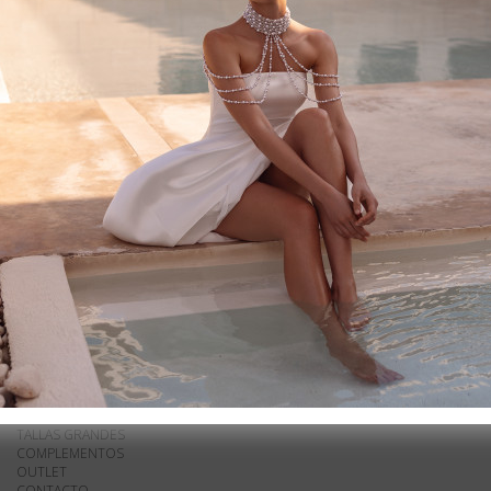
- 10% - 989€
SOLICITAR CITA
VER OTROS VESTIDOS DE LA COLECCIÓN
MAPA WEB
NOVIA
FIESTA
TALLAS GRANDES
COMPLEMENTOS
OUTLET
CONTACTO